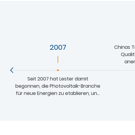
2007
Chinas T
Qualit
ane
Ma
Seit 2007 hat Lester damit
begonnen, die Photovoltaik-Branche
für neue Energien zu etablieren, und
hat sich inzwischen zu einem der
wenigen Unternehmen im Land
entwickelt, das die gesamte
Industriekette von Forschung und
Entwicklung über Produktion, Design,