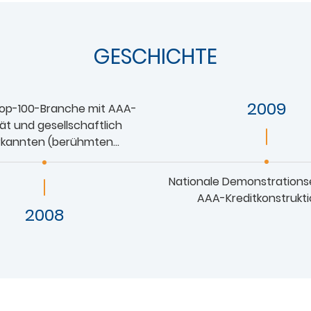
GESCHICHTE
2009
op-100-Branche mit AAA-
ät und gesellschaftlich
rkannten (berühmten
rken-)Unternehmen
Nationale Demonstrationse
AAA-Kreditkonstrukt
2008