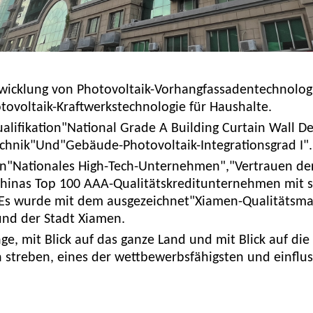
twicklung von Photovoltaik-Vorhangfassadentechnologi
ovoltaik-Kraftwerkstechnologie für Haushalte.
lifikation"National Grade A Building Curtain Wall De
echnik"Und"Gebäude-Photovoltaik-Integrationsgrad I"
en"Nationales High-Tech-Unternehmen","Vertrauen de
"Chinas Top 100 AAA-Qualitätskreditunternehmen mit s
. Es wurde mit dem ausgezeichnet"Xiamen-Qualitätsma
und der Stadt Xiamen.
ge, mit Blick auf das ganze Land und mit Blick auf die
h streben, eines der wettbewerbsfähigsten und einflu